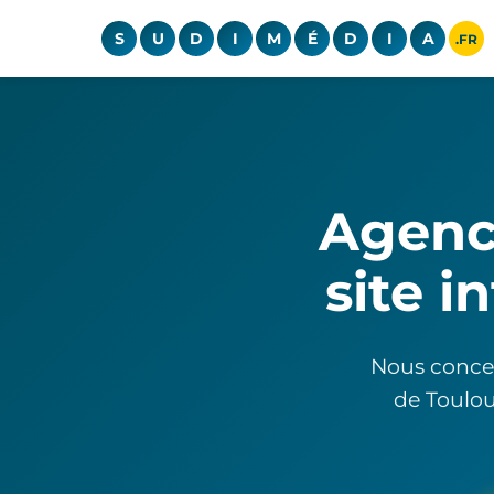
S
U
D
I
M
É
D
I
A
.FR
Agenc
site i
Nous concev
de Toulou