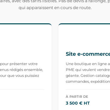
aires, avec des tarifs lisibles. Pas de devis à rallonge,
qui apparaissent en cours de route.
Site e-commerce
é pour présenter votre
Une boutique en ligne 
tenus rédigés ensemble,
PME qui veulent vendre 
pour que vous puissiez
géante. Gestion catalogu
commandes, expédition. Év
À PARTIR DE
3 500 € HT