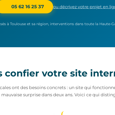
05 62 16 25 37
ou décrivez votre projet en li
és à Toulouse et sa région, interventions dans toute la Haute-
confier votre site inte
ales ont des besoins concrets : un site qui fonctionn
e mauvaise surprise dans deux ans. Voici ce qui disti