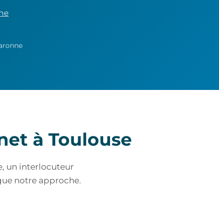
gne
Garonne
rnet à Toulouse
e, un interlocuteur
ngue notre approche.