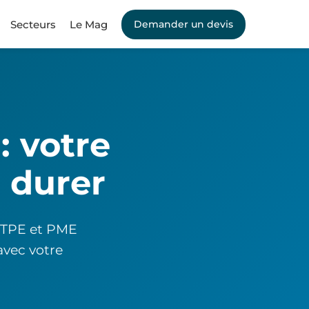
Secteurs
Le Mag
Demander un devis
: votre
r durer
s TPE et PME
avec votre