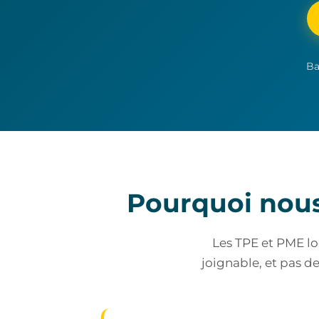
Bas
Pourquoi nous 
Les TPE et PME loc
joignable, et pas d