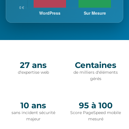
27 ans
Centaines
d'expertise web
de milliers d'éléments
gérés
10 ans
95 à 100
sans incident sécurité
Score PageSpeed mobile
majeur
mesuré